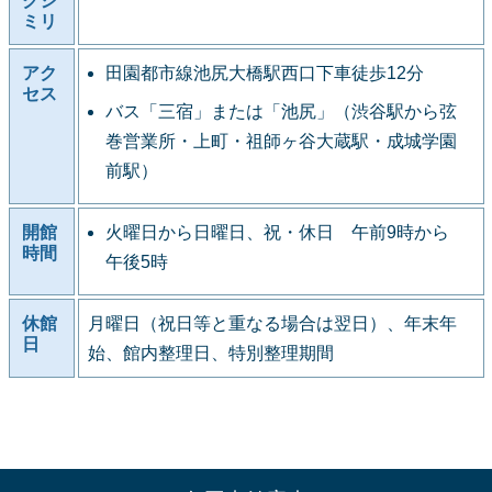
クシ
ミリ
アク
田園都市線池尻大橋駅西口下車徒歩12分
セス
バス「三宿」または「池尻」（渋谷駅から弦
巻営業所・上町・祖師ヶ谷大蔵駅・成城学園
前駅）
開館
火曜日から日曜日、祝・休日 午前9時から
時間
午後5時
休館
月曜日（祝日等と重なる場合は翌日）、年末年
日
始、館内整理日、特別整理期間