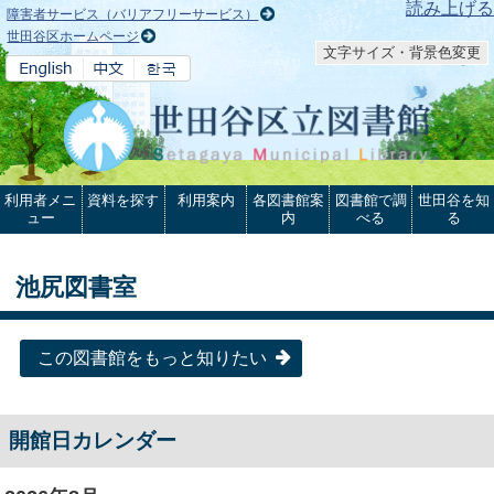
本文へ
読み上げる
障害者サービス（バリアフリーサービス）
世田谷区ホームページ
文字サイズ・背景色変更
利用者メニ
資料を探す
利用案内
各図書館案
図書館で調
世田谷を知
ュー
内
べる
る
池尻図書室
この図書館をもっと知りたい
開館日カレンダー