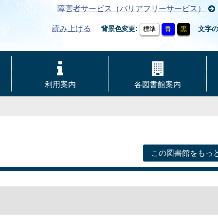
障害者サービス（バリアフリーサービス）
読み上げる
背景色変更
文字
標準
青
黒
利用案内
各図書館案内
この図書館をもっ