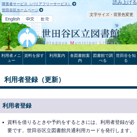
本文へ
読み上げる
障害者サービス（バリアフリーサービス）
世田谷区ホームページ
文字サイズ・背景色変更
利用者メニ
資料を探す
利用案内
各図書館案
図書館で調
世田谷を知
ュー
内
べる
る
利用者登録（更新）
利用者登録
資料を借りるときや予約をするときには、利用者登録が必
要です。世田谷区立図書館共通利用カードを発行します。