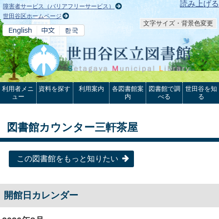
本文へ
読み上げる
障害者サービス（バリアフリーサービス）
世田谷区ホームページ
文字サイズ・背景色変更
利用者メニ
資料を探す
利用案内
各図書館案
図書館で調
世田谷を知
ュー
内
べる
る
図書館カウンター三軒茶屋
この図書館をもっと知りたい
開館日カレンダー