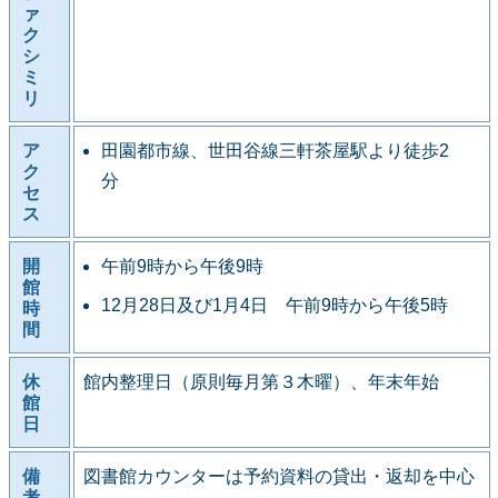
ァ
ク
シ
ミ
リ
ア
田園都市線、世田谷線三軒茶屋駅より徒歩2
ク
分
セ
ス
開
午前9時から午後9時
館
12月28日及び1月4日 午前9時から午後5時
時
間
休
館内整理日（原則毎月第３木曜）、年末年始
館
日
備
図書館カウンターは予約資料の貸出・返却を中心
考